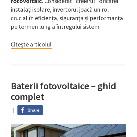
fotovoltaic
. Considerat “creierul” oricărei
instalații solare, invertorul joacă un rol
crucial în eficiența, siguranța și performanța
pe termen lung a întregului sistem.
Citește articolul
Baterii fotovoltaice – ghid
complet
|
Share